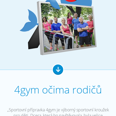
4gym očima rodičů
„Sportovní přípravka 4gym je výborný sportovní kroužek
pro děti. Dcera, která ho navštěvovala, byla velice