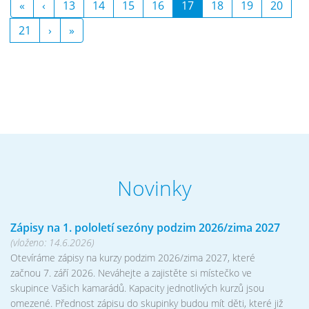
«
‹
13
14
15
16
17
18
19
20
21
›
»
Novinky
Zápisy na 1. pololetí sezóny podzim 2026/zima 2027
(vloženo: 14.6.2026)
Otevíráme zápisy na kurzy podzim 2026/zima 2027, které
začnou 7. září 2026. Neváhejte a zajistěte si místečko ve
skupince Vašich kamarádů. Kapacity jednotlivých kurzů jsou
omezené. Přednost zápisu do skupinky budou mít děti, které již