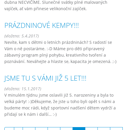
dubna NECVIČÍME. Slunečné svátky plné malovaných
vajíček, ať vám přinese velikonoční zajíček.
PRÁZDNINOVÉ KEMPY!!!
(vloženo: 5.4.2017)
Nevíte, kam s dětmi o letních prázdninách? S radostí se
Vám o ně postaráme. :-D Máme pro děti připravený
zábavný program plný pohybu, kreativního tvoření a
poznávání. Neváhejte a hlaste se, kapacita je omezená. ;-)
JSME TU S VÁMI JIŽ 5 LET!!!
(vloženo: 15.1.2017)
V minulém týdnu jsme oslavili již 5. narozeniny a byla to
velká párty! :-)Děkujeme, že jste u toho byli opět s námi a
budeme moc rádi, když sportovní nadšení dětem vydrží a
přidají se k nám i další… :-)