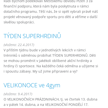
Rádi bychom poděkovali Městskému obvodu Plzeň 3 za
finanční podporu, která nám byla poskytnuta v rámci
dotačního programu. Těší nás, že si opět vybrali právě náš
projekt věnovaný podpoře sportu pro děti a věříme v další
skvělou spolupráci.
TÝDEN SUPERHRDINŮ
(vloženo: 22.4.2017)
V příštím týdnu bude v jednotlivých lekcích v rámci
tréninků s odměnou probíhat TÝDEN SUPERHRDINŮ. Děti
se mohou proměnit v jakékoli oblíbené akční hrdinky a
hrdiny či sportovce. Na každého čeká odměna a užijeme si
i spoustu zábavy. My už jsme připraveni a vy?
VELIKONOCE ve 4gym
(vloženo: 9.4.2017)
O VELIKONOČNÍCH PRÁZDNINÁCH, tj. ve čtvrtek 13. dubna
a v pátek 14. dubna, a na VELIKONOČNÍ PONDĚLÍ 17.